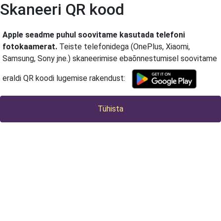
Skaneeri QR kood
Apple seadme puhul soovitame kasutada telefoni
fotokaamerat.
Teiste telefonidega (OnePlus, Xiaomi,
Samsung, Sony jne.) skaneerimise ebaõnnestumisel soovitame
eraldi QR koodi lugemise rakendust:
Tühista